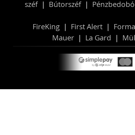
széf
|
Bútorszéf
|
Pénzbedobós
FireKing
|
First Alert
|
Forma
Mauer
|
La Gard
|
Mül