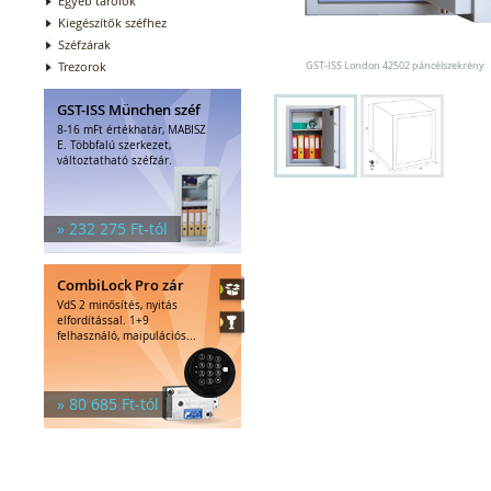
Egyéb tárolók
Kiegészítők széfhez
Széfzárak
Trezorok
GST-ISS London 42502 páncélszekrény
GST-ISS München széf
8-16 mFt értékhatár, MABISZ
E. Többfalú szerkezet,
változtatható széfzár.
» 232 275 Ft-tól
CombiLock Pro zár
VdS 2 minősítés, nyitás
elfordítással. 1+9
felhasználó, maipulációs...
» 80 685 Ft-tól