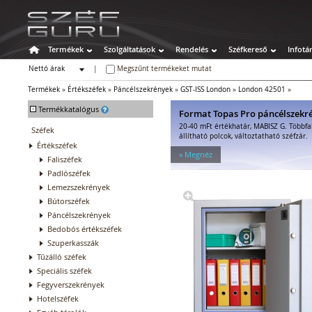
Termékek
Szolgáltatások
Rendelés
Széfkereső
Infotá
Nettó árak
|
Megszűnt termékeket mutat
Bruttó árak
Termékek
»
Értékszéfek
»
Páncélszekrények
»
GST-ISS London
»
London 42501
»
-
Termékkatalógus
Format Topas Pro páncélszekr
20-40 mFt értékhatár, MABISZ G. Többfa
Széfek
állítható polcok, változtatható széfzár.
Értékszéfek
» Megnéz
Faliszéfek
Padlószéfek
Lemezszekrények
Bútorszéfek
Páncélszekrények
Bedobós értékszéfek
Szuperkasszák
Tűzálló széfek
Speciális széfek
Fegyverszekrények
Hotelszéfek