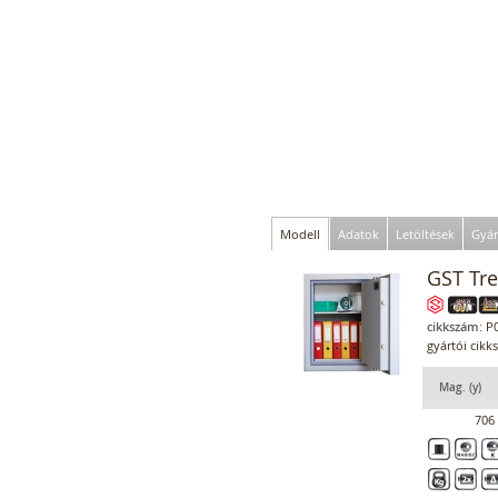
Modell
Adatok
Letöltések
Gyár
GST Tre
cikkszám:
P0
gyártói cikk
Mag. (y)
706