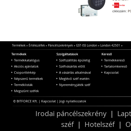
cikkszám:
P0
Termékek
»
Értékszéfek
»
Páncélszekrények
»
GST-ISS London
»
London 42501
»
Termékek
Szolgáltatások
Kereső
Termékkatalógus
Széfszállítás épületig
Termékkereső
Akciós ajánlatok
Széfvásárlás előtt
Tartalomkereső
Csoporttérkép
A vásárlás alkalmával
Kapcsolat
Népszerű termékek
Meglévő széf esetén
Terméklisták
Nyereményjáték széf
Megszűnt széfek
© BITFORCE Kft. |
Kapcsolat
|
Jogi nyilatkozatok
Irodai páncélszekrény
|
Lapt
széf
|
Hotelszéf
|
O