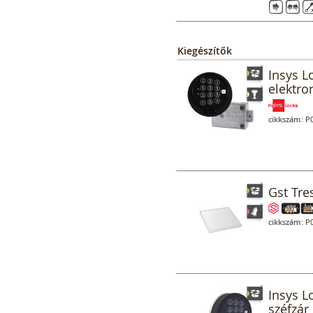
Kiegészítők
Insys L
elektro
cikkszám:
P0
Gst Tres
cikkszám:
P0
Insys L
széfzár 