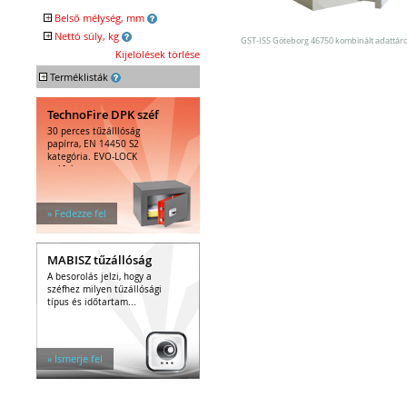
Egyéb tárolók
+
Belső mélység, mm
Kiegészítők széfhez
+
Nettó súly, kg
Széfzárak
GST-ISS Göteborg 46750 kombinált adattáro
Kijelölések törlése
Trezorok
+
Terméklisták
TechnoFire DPK széf
30 perces tűzálllóság
papírra, EN 14450 S2
kategória. EVO-LOCK
széfzár.
» Fedezze fel
MABISZ tűzállóság
A besorolás jelzi, hogy a
széfhez milyen tűzállósági
típus és időtartam...
» Ismerje fel