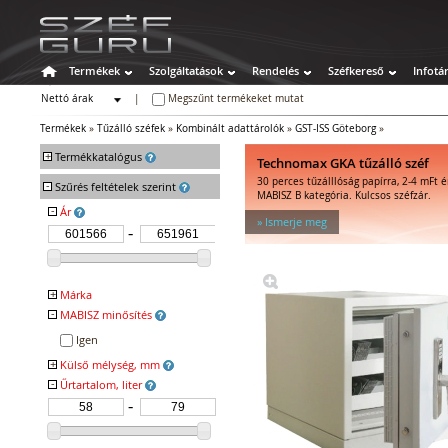
Termékek
Szolgáltatások
Rendelés
Széfkereső
Infotá
Nettó árak
|
Megszűnt termékeket mutat
Bruttó árak
Termékek
»
Tűzálló széfek
»
Kombinált adattárolók
»
GST-ISS Göteborg
»
+
Termékkatalógus
Technomax GKA tűzálló széf
30 perces tűzálllóság papírra, 2-4 mFt é
-
Széfek
Szűrés feltételek szerint
MABISZ B kategória. Kulcsos széfzár.
Értékszéfek
-
Ár
» Ismerje meg
Tűzálló széfek
Tűzálló függőmappa-tárolók
Tűz- és vízálló irat- és
adattárolók
+
Márka
Tűzálló irattárolók
-
MABISZ minősítés
GST TRESOR ISS
Kombinált irattárolók
Igen
Tűzálló adattárolók
+
Külső mélység, mm
Kombinált adattárolók
-
Űrtartalom, liter
Speciális széfek
Fegyverszekrények
Hotelszéfek