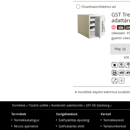
Összehasonlításhoz ad
GST Tre
adattár
cikkszám:
P0
gyártói cikk
Mag. (y)
635
A modellek képére kattintva továbblé
Termékek
»
Tűzálló széfek
»
Kombinált adattárolók
»
GST-ISS Göteborg
»
Termékek
Szolgáltatások
Kereső
Termékkatalógus
Széfszállítás épületig
Termékkereső
Akciós ajánlatok
Széfvásárlás előtt
Tartalomkereső