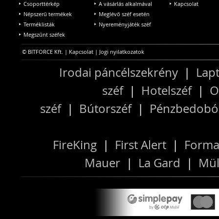
Csoporttérkép
A vásárlás alkalmával
Kapcsolat
Népszerű termékek
Meglévő széf esetén
Terméklisták
Nyereményjáték széf
Megszűnt széfek
© BITFORCE Kft. |
Kapcsolat
|
Jogi nyilatkozatok
Irodai páncélszekrény
|
Lapt
széf
|
Hotelszéf
|
O
széf
|
Bútorszéf
|
Pénzbedobós
FireKing
|
First Alert
|
Forma
Mauer
|
La Gard
|
Mül