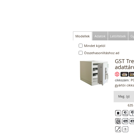
Modellek
Adatok
Letöltések
Gy
Mindet kijelöl
Összehasonlításhoz ad
GST Tre
adattár
cikkszám:
P0
gyártói cikk
Mag. (y)
635