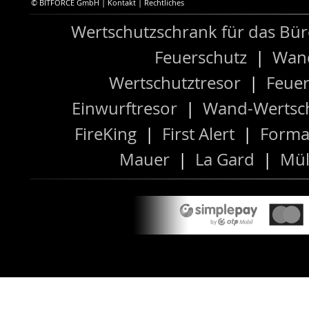
© BITFORCE GmbH |
Kontakt
|
Rechtliches
Wertschutzschrank für das Bü
Feuerschutz
|
Wand
Wertschutztresor
|
Feuer
Einwurftresor
|
Wand-Wertsch
FireKing
|
First Alert
|
Forma
Mauer
|
La Gard
|
Mül