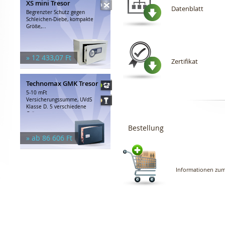
XS mini Tresor
Datenblatt
Begrenzter Schutz gegen
Schleichen-Diebe, kompakte
Größe,...
» 12 433,07 Ft
Zertifikat
Technomax GMK Tresor
5-10 mFt
Versicherungssumme, UVdS
Klasse D. 5 verschiedene
Größen,...
Bestellung
» ab 86 606 Ft
Informationen zum