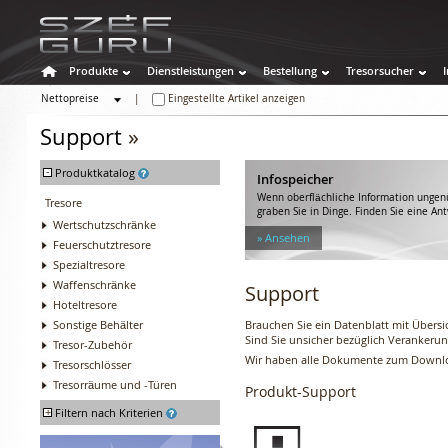
Produkte
Dienstleistungen
Bestellung
Tresorsucher
Nettopreise
|
Eingestellte Artikel anzeigen
Bruttopreise
Support
»
-
Produktkatalog
Infospeicher
Wenn oberflächliche Information ungenü
Tresore
graben Sie in Dinge. Finden Sie eine An
Wertschutzschränke
» Ansehen
Feuerschutztresore
Spezialtresore
Waffenschränke
Support
Hoteltresore
Sonstige Behälter
Brauchen Sie ein Datenblatt mit Übers
Sind Sie unsicher bezüglich Verankerung
Tresor-Zubehör
Wir haben alle Dokumente zum Downloa
Tresorschlösser
Tresorräume und -Türen
Produkt-Support
+
Filtern nach Kriterien