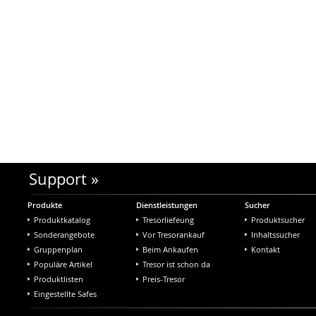
Support
»
Produkte
Dienstleistungen
Sucher
Produktkatalog
Tresorliefeung
Produktsucher
Sonderangebote
Vor Tresorankauf
Inhaltssucher
Gruppenplan
Beim Ankaufen
Kontakt
Populäre Artikel
Tresor ist schon da
Produktlisten
Preis-Tresor
Eingestellte Safes