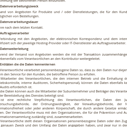
timmung der betroffenen Person einzuholen.
. Datenverarbeitungszweck
sand von Angeboten für Produkte und / oder Dienstleistungen, die für den Kunde
öglichen von Bestellungen.
. Datenverarbeitungsdauer
ahre nach dem letzten Kontakt.
 Auftragsverarbeiter
Verbindung mit den Angeboten, der elektronischen Korrespondenz und dem inter
ifiziert sich der jeweilige Hosting-Provider oder IT-Dienstleister als Auftragsverarbeiter.
. Datenweiterleitung
rend der Versand von Angeboten werden die mit der Transaktion zusammenhänge
ebenenfalls vom Verantwortlichen an den Kontributor weitergeleitet.
. Entitäten die die Daten kennenlernen
 Verantwortliche verarbeitet personenbezogene Daten so, dass zu den Daten nur dieje
um den Service für den Kunden, die betroffene Person zu erfüllen.
 Mitarbeiter des Verantwortlichen, die den internen Betrieb und die Einhaltung d
riebskontrolle, interne Auditoren, Sicherheitspersonal), können die Daten ebenfalls
Audits erforderlich ist.
 die Daten können auch die Mitarbeiter der Subunternehmer und Beiträger des Verantwor
er Bereitstellung des Dienstes beteiligt sind.
ist eine rechtliche Verpflichtung des Verantwortlichen, die Daten den Jus
ersuchungsbehörde, der Ordnungswidrigkeit, der Verwaltungsbehörde, der
ormationsfreiheit oder jeder anderen Körperschaft, die durch andere Gesetze ermäc
llen. Der Verantwortliche muss mit den Organisationen, die für die Prävention und 
ormationensammlung zuständig sind, zusammenarbeiten.
 Verantwortliche stellt diesen Organisationen personenbezogene Daten oder den Zu
 genauen Zweck und den Umfang der Daten angegeben haben, und zwar nur in dem