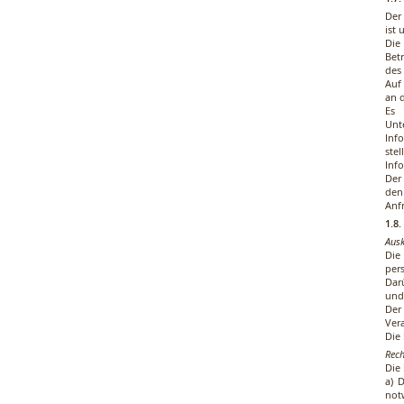
Der
ist 
Die
Bet
des 
Auf
an d
Es 
Unt
Inf
ste
Inf
Der
den
Anfr
1.8
Ausk
Die
per
Dar
und
Der
Ver
Die
Rech
Die
a) 
not