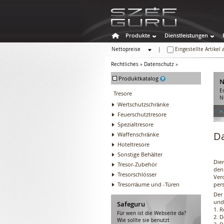
Produkte
Dienstleistungen
Nettopreise
|
Eingestellte Artikel
Bruttopreise
Rechtliches
»
Datenschutz
»
-
Produktkatalog
N
E
Tresore
N
Wertschutzschränke
»
Feuerschutztresore
Spezialtresore
D
Waffenschränke
Hoteltresore
Sonstige Behälter
Die
Tresor-Zubehör
den
Tresorschlösser
Ver
Tresorräume und -Türen
per
Der
und
Safeguru
1. 
Für wen ist die Webseite da?
2. D
Wie sollte sie benutzt