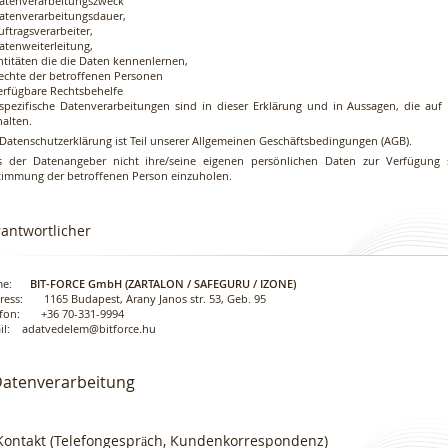
Datenverarbeitungszweck
Datenverarbeitungsdauer,
uftragsverarbeiter,
atenweiterleitung,
ntitäten die die Daten kennenlernen,
Rechte der betroffenen Personen
verfügbare Rechtsbehelfe
 spezifische Datenverarbeitungen sind in dieser Erklärung und in Aussagen, die auf
halten.
Datenschutzerklärung ist Teil unserer
Allgemeinen Geschäftsbedingungen
(AGB).
ls der Datenangeber nicht ihre/seine eigenen persönlichen Daten zur Verfügung st
timmung der betroffenen Person einzuholen.
antwortlicher
me:
BIT-FORCE GmbH (ZARTALON / SAFEGURU / IZONE)
ress: 1165 Budapest, Arany Janos str. 53, Geb. 95
efon: +36 70-331-9994
ail:
adatvedelem@bitforce.hu
 Datenverarbeitung
 Kontakt (Telefongespräch, Kundenkorrespondenz)