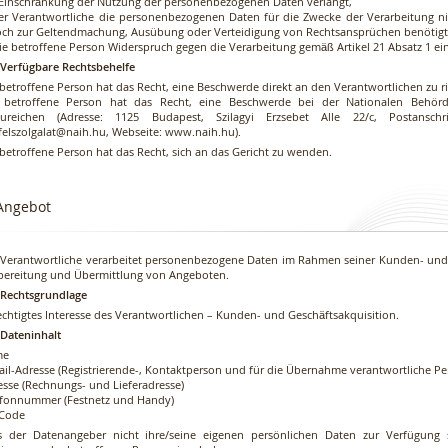
 Einschränkung der Nutzung der personenbezogenen Daten verlangt,
der Verantwortliche die personenbezogenen Daten für die Zwecke der Verarbeitung nic
och zur Geltendmachung, Ausübung oder Verteidigung von Rechtsansprüchen benötigt
ie betroffene Person Widerspruch gegen die Verarbeitung gemäß Artikel 21 Absatz 1 ein
. Verfügbare Rechtsbehelfe
 betroffene Person hat das Recht, eine Beschwerde direkt an den Verantwortlichen zu r
 betroffene Person hat das Recht, eine Beschwerde bei der Nationalen Behörde
zureichen (Adresse: 1125 Budapest, Szilagyi Erzsebet Alle 22/c, Postanschr
felszolgalat@naih.hu, Webseite:
www.naih.hu
).
 betroffene Person hat das Recht, sich an das Gericht zu wenden.
 Angebot
 Verantwortliche verarbeitet personenbezogene Daten im Rahmen seiner Kunden- und 
bereitung und Übermittlung von Angeboten.
. Rechtsgrundlage
echtigtes Interesse des Verantwortlichen – Kunden- und Geschäftsakquisition.
 Dateninhalt
me
ail-Adresse (Registrierende-, Kontaktperson und für die Übernahme verantwortliche Pe
esse (Rechnungs- und Lieferadresse)
efonnummer (Festnetz und Handy)
Code
ls der Datenangeber nicht ihre/seine eigenen persönlichen Daten zur Verfügung st