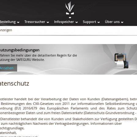
Bestellung
Tresorsucher
Infospeicher
Support
Über uns
 anzeigen
utzungsbedingungen
rfahren Sie mehr über die detaillierten Regeln für die
utzung der SAFEGURU Website.
 Ansehen
atenschutz
nstleister handelt bei der Verarbeitung der Daten von Kunden (Datenangebern), bet
 Bestimmungen des CXII-Gesetzes von 2011 zur informationellen Selbstbestimmung un
ordnung (EU) 2016/679 des Europäischen Parlaments und des Rates zum Schutz 
sonenbezogener Daten und zum freien Datenverkehr (Datenschutz-Grundverordnung - DS
 Dienstleister behandelt die von Kunden und Stakeholdern zur Verfügung gestellten Dat
 zum nachträglichen Nachweis der Vertragsbedingungen. Informationen über
Rechtsgrundlage,
ateninhalt,