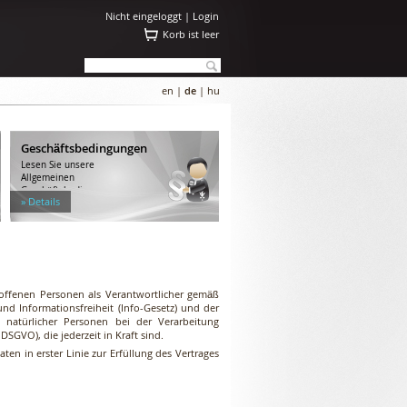
Nicht eingeloggt |
Login
Korb ist leer
en
|
de
|
hu
Geschäftsbedingungen
Lesen Sie unsere
Allgemeinen
Geschäftsbedingungen.
» Details
roffenen Personen als Verantwortlicher gemäß
d Informationsfreiheit (Info-Gesetz) und der
natürlicher Personen bei der Verarbeitung
GVO), die jederzeit in Kraft sind.
en in erster Linie zur Erfüllung des Vertrages