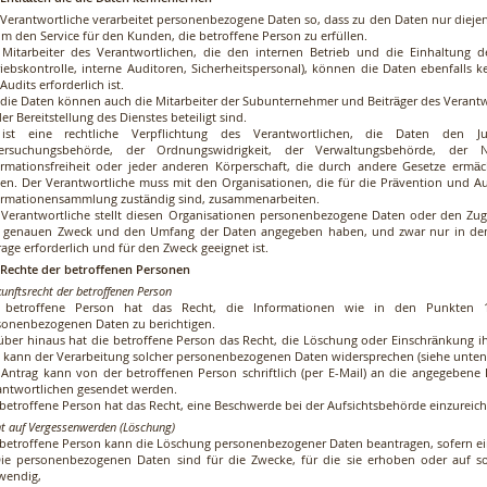
 Verantwortliche verarbeitet personenbezogene Daten so, dass zu den Daten nur dieje
um den Service für den Kunden, die betroffene Person zu erfüllen.
 Mitarbeiter des Verantwortlichen, die den internen Betrieb und die Einhaltung d
riebskontrolle, interne Auditoren, Sicherheitspersonal), können die Daten ebenfalls
Audits erforderlich ist.
 die Daten können auch die Mitarbeiter der Subunternehmer und Beiträger des Verantwor
er Bereitstellung des Dienstes beteiligt sind.
ist eine rechtliche Verpflichtung des Verantwortlichen, die Daten den Jus
ersuchungsbehörde, der Ordnungswidrigkeit, der Verwaltungsbehörde, der
ormationsfreiheit oder jeder anderen Körperschaft, die durch andere Gesetze ermäc
llen. Der Verantwortliche muss mit den Organisationen, die für die Prävention und 
ormationensammlung zuständig sind, zusammenarbeiten.
 Verantwortliche stellt diesen Organisationen personenbezogene Daten oder den Zu
 genauen Zweck und den Umfang der Daten angegeben haben, und zwar nur in dem
age erforderlich und für den Zweck geeignet ist.
. Rechte der betroffenen Personen
unftsrecht der betroffenen Person
 betroffene Person hat das Recht, die Informationen wie in den Punkten 1
sonenbezogenen Daten zu berichtigen.
über hinaus hat die betroffene Person das Recht, die Löschung oder Einschränkung 
 kann der Verarbeitung solcher personenbezogenen Daten widersprechen (siehe unten
 Antrag kann von der betroffenen Person schriftlich (per E-Mail) an die angegebene 
antwortlichen gesendet werden.
 betroffene Person hat das Recht, eine Beschwerde bei der Aufsichtsbehörde einzureich
t auf Vergessenwerden (Löschung)
 betroffene Person kann die Löschung personenbezogener Daten beantragen, sofern ein
Die personenbezogenen Daten sind für die Zwecke, für die sie erhoben oder auf so
wendig,