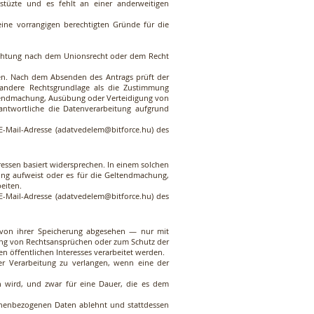
 stüzte und es fehlt an einer anderweitigen
eine vorrangigen berechtigten Gründe für die
lichtung nach dem Unionsrecht oder dem Recht
en. Nach dem Absenden des Antrags prüft der
 andere Rechtsgrundlage als die Zustimmung
eltendmachung, Ausübung oder Verteidigung von
antwortliche die Datenverarbeitung aufgrund
E-Mail-Adresse (
adatvedelem@bitforce.hu
) des
ressen basiert widersprechen. In einem solchen
ung aufweist oder es für die Geltendmachung,
eiten.
E-Mail-Adresse (
adatvedelem@bitforce.hu
) des
 von ihrer Speicherung abgesehen — nur mit
ung von Rechtsansprüchen oder zum Schutz der
n öffentlichen Interesses verarbeitet werden.
er Verarbeitung zu verlangen, wenn eine der
n wird, und zwar für eine Dauer, die es dem
sonenbezogenen Daten ablehnt und stattdessen