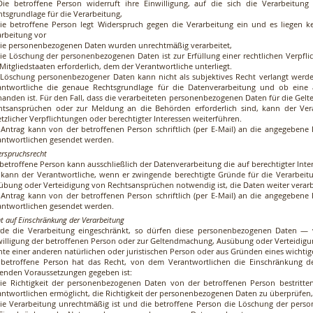
Die betroffene Person widerruft ihre Einwilligung, auf die sich die Verarbeitung
htsgrundlage für die Verarbeitung,
Die betroffene Person legt Widerspruch gegen die Verarbeitung ein und es liegen k
arbeitung vor
Die personenbezogenen Daten wurden unrechtmäßig verarbeitet,
Die Löschung der personenbezogenen Daten ist zur Erfüllung einer rechtlichen Verpf
Mitgliedstaaten erforderlich, dem der Verantwortliche unterliegt.
 Löschung personenbezogener Daten kann nicht als subjektives Recht verlangt werd
antwortliche die genaue Rechtsgrundlage für die Datenverarbeitung und ob eine
handen ist. Für den Fall, dass die verarbeiteten personenbezogenen Daten für die G
htsansprüchen oder zur Meldung an die Behörden erforderlich sind, kann der Ver
tzlicher Verpflichtungen oder berechtigter Interessen weiterführen.
 Antrag kann von der betroffenen Person schriftlich (per E-Mail) an die angegebene 
antwortlichen gesendet werden.
rspruchsrecht
 betroffene Person kann ausschließlich der Datenverarbeitung die auf berechtigter Inte
l kann der Verantwortliche, wenn er zwingende berechtigte Gründe für die Verarbeit
übung oder Verteidigung von Rechtsansprüchen notwendig ist, die Daten weiter verarb
 Antrag kann von der betroffenen Person schriftlich (per E-Mail) an die angegebene 
antwortlichen gesendet werden.
t auf Einschränkung der Verarbeitung
de die Verarbeitung eingeschränkt, so dürfen diese personenbezogenen Daten —
willigung der betroffenen Person oder zur Geltendmachung, Ausübung oder Verteidig
hte einer anderen natürlichen oder juristischen Person oder aus Gründen eines wichtige
 betroffene Person hat das Recht, von dem Verantwortlichen die Einschränkung d
genden Voraussetzungen gegeben ist:
die Richtigkeit der personenbezogenen Daten von der betroffenen Person bestritte
antwortlichen ermöglicht, die Richtigkeit der personenbezogenen Daten zu überprüfen,
die Verarbeitung unrechtmäßig ist und die betroffene Person die Löschung der per