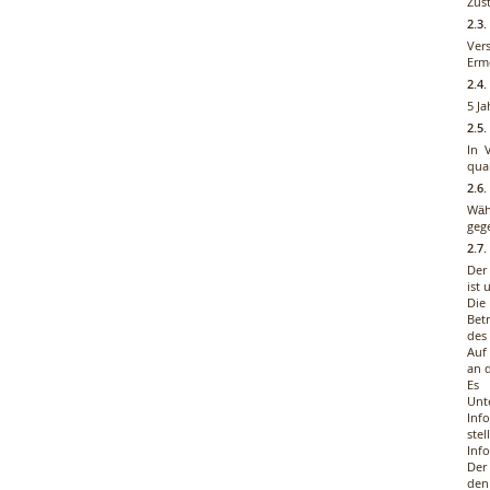
Zus
2.3
Ver
Erm
2.4
5 J
2.5.
In 
qual
2.6
Wäh
geg
2.7
Der
ist 
Die
Bet
des 
Auf
an d
Es 
Unt
Inf
ste
Inf
Der
den