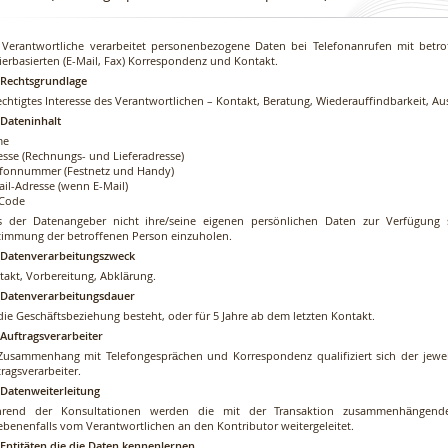
 Verantwortliche verarbeitet personenbezogene Daten bei Telefonanrufen mit betro
ierbasierten (E-Mail, Fax) Korrespondenz und Kontakt.
. Rechtsgrundlage
chtigtes Interesse des Verantwortlichen – Kontakt, Beratung, Wiederauffindbarkeit, Au
 Dateninhalt
me
esse (Rechnungs- und Lieferadresse)
efonnummer (Festnetz und Handy)
ail-Adresse (wenn E-Mail)
Code
ls der Datenangeber nicht ihre/seine eigenen persönlichen Daten zur Verfügung st
timmung der betroffenen Person einzuholen.
. Datenverarbeitungszweck
takt, Vorbereitung, Abklärung.
. Datenverarbeitungsdauer
die Geschäftsbeziehung besteht, oder für 5 Jahre ab dem letzten Kontakt.
 Auftragsverarbeiter
Zusammenhang mit Telefongesprächen und Korrespondenz qualifiziert sich der jeweili
ragsverarbeiter.
. Datenweiterleitung
rend der Konsultationen werden die mit der Transaktion zusammenhängend
ebenenfalls vom Verantwortlichen an den Kontributor weitergeleitet.
. Entitäten die die Daten kennenlernen