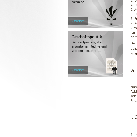
3. 
werden?...
4. 
5. A
6. D
7. E
» Weiter
8. 
9. 
für
Geschäftspolitik
ent
Der Kaufprozess, die
Die 
erworbenen Rechte und
Fal
Verbindlichkeiten....
Zus
» Weiter
Ver
Na
Add
Tel
Em
I.
1.