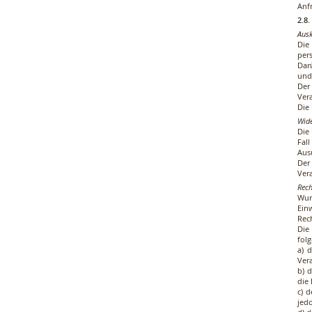
Anfr
2.8
Ausk
Die
per
Dar
und
Der
Ver
Die
Wide
Die
Fal
Aus
Der
Ver
Rech
Wur
Ein
Rec
Die
fol
a) 
Ver
b) 
die
c) 
jed