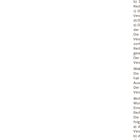
b) 
Rec
c) 
Ver
d) 
e) 
der 
Die
Ver
vor
Rec
gese
Der
Ver
Wide
Die
Fal
Aus
Der
Ver
Rech
Wur
Ein
Rec
Die
fol
a) 
Ver
b) 