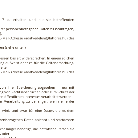
-7 zu erhalten und die sie betreffenden
ihrer personenbezogenen Daten zu beantragen,
).
E-Mail-Adresse (
adatvedelem@bitforce.hu
) des
en (siehe unten).
ressen basiert widersprechen. In einem solchen
ung aufweist oder es für die Geltendmachung,
eiten.
E-Mail-Adresse (
adatvedelem@bitforce.hu
) des
 von ihrer Speicherung abgesehen — nur mit
ung von Rechtsansprüchen oder zum Schutz der
n öffentlichen Interesses verarbeitet werden.
er Verarbeitung zu verlangen, wenn eine der
n wird, und zwar für eine Dauer, die es dem
sonenbezogenen Daten ablehnt und stattdessen
ht länger benötigt, die betroffene Person sie
, oder