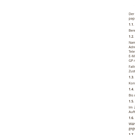
Der
pap
1.1
Bere
1.2.
Na
Adr
Tel
E-M
GP-
Fal
Zus
1.3
Kon
1.4
Bis 
1.5.
Im 
Auft
1.6
Wäh
geg
1.7