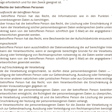
age erforderlich und für den Zweck geeignet ist.
. Rechte der betroffenen Personen
unftsrecht der betroffenen Person
 betroffene Person hat das Recht, die Informationen wie in den Punkten 1
sonenbezogenen Daten zu berichtigen.
über hinaus hat die betroffene Person das Recht, die Löschung oder Einschränkung 
 kann der Verarbeitung solcher personenbezogenen Daten widersprechen (siehe unten
 Antrag kann von der betroffenen Person schriftlich (per E-Mail) an die angegebene 
antwortlichen gesendet werden.
 betroffene Person hat das Recht, eine Beschwerde bei der Aufsichtsbehörde einzureich
rspruchsrecht
 betroffene Person kann ausschließlich der Datenverarbeitung die auf berechtigter Inte
l kann der Verantwortliche, wenn er zwingende berechtigte Gründe für die Verarbeit
übung oder Verteidigung von Rechtsansprüchen notwendig ist, die Daten weiter verarb
 Antrag kann von der betroffenen Person schriftlich (per E-Mail) an die angegebene 
antwortlichen gesendet werden.
t auf Einschränkung der Verarbeitung
de die Verarbeitung eingeschränkt, so dürfen diese personenbezogenen Daten —
willigung der betroffenen Person oder zur Geltendmachung, Ausübung oder Verteidig
hte einer anderen natürlichen oder juristischen Person oder aus Gründen eines wichtige
 betroffene Person hat das Recht, von dem Verantwortlichen die Einschränkung d
genden Voraussetzungen gegeben ist:
die Richtigkeit der personenbezogenen Daten von der betroffenen Person bestritte
antwortlichen ermöglicht, die Richtigkeit der personenbezogenen Daten zu überprüfen,
die Verarbeitung unrechtmäßig ist und die betroffene Person die Löschung der per
 Einschränkung der Nutzung der personenbezogenen Daten verlangt,
der Verantwortliche die personenbezogenen Daten für die Zwecke der Verarbeitung nic
och zur Geltendmachung, Ausübung oder Verteidigung von Rechtsansprüchen benötigt