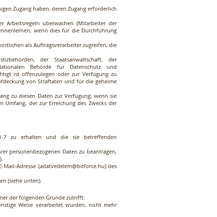
nigen Zugang haben, deren Zugang erforderlich
er Arbeitsregeln überwachen (Mitarbeiter der
 kennenlernen, wenn dies für die Durchführung
tlichen als Auftragsverarbeiter zugreifen, die
tizbehörden, der Staatsanwaltschaft, der
 Nationalen Behörde für Datenschutz und
htigt ist offenzulegen oder zur Verfügung zu
Aufdeckung von Straftaten und für die geheime
gang zu diesen Daten zur Verfügung, wenn sie
 Umfang, der zur Erreichung des Zwecks der
-7 zu erhalten und die sie betreffenden
ihrer personenbezogenen Daten zu beantragen,
).
E-Mail-Adresse (
adatvedelem@bitforce.hu
) des
en (siehe unten).
er der folgenden Gründe zutrifft:
nstige Weise verarbeitet wurden, nicht mehr