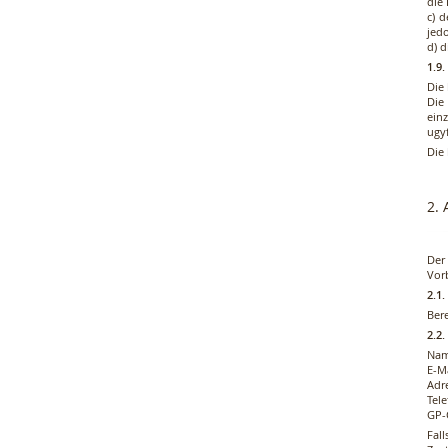
die
c) 
jed
d) d
1.9
Die
Die
ein
ugy
Die
2.
Der
Vor
2.1
Ber
2.2.
Na
E-M
Adr
Tel
GP-
Fal