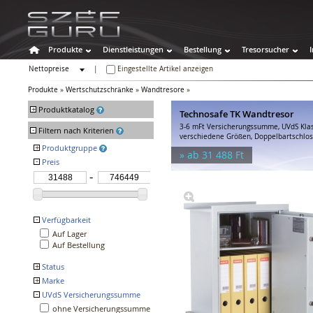
Produkte
Dienstleistungen
Bestellung
Tresorsucher
Nettopreise
|
Eingestellte Artikel anzeigen
Bruttopreise
Produkte
»
Wertschutzschränke
»
Wandtresore
»
+
Produktkatalog
Technosafe TK Wandtresor
3-6 mFt Versicherungssumme, UVdS Klas
-
Tresore
Filtern nach Kriterien
verschiedene Größen, Doppelbartschlos
Wertschutzschränke
+
Produktgruppe
» ab 31 488 Ft
Wandtresore
-
Preis
Format R
GST-ISS Würzburg
Bodentresore
Technosafe TK
Stahlschränke
Technosafe TE
Möbeltresore
Technomax GK
Panzerschränke
Technomax GT
-
Verfügbarkeit
Format Wega
Deposittresore
Auf Lager
GST-ISS Frankfurt
Superkassen
Auf Bestellung
Feuerschutztresore
+
Status
Spezialtresore
+
Marke
Auslaufende Produkte
Waffenschränke
Populäre Artikel
-
UVdS Versicherungssumme
FORMAT
Hoteltresore
GOLD
ohne Versicherungssumme