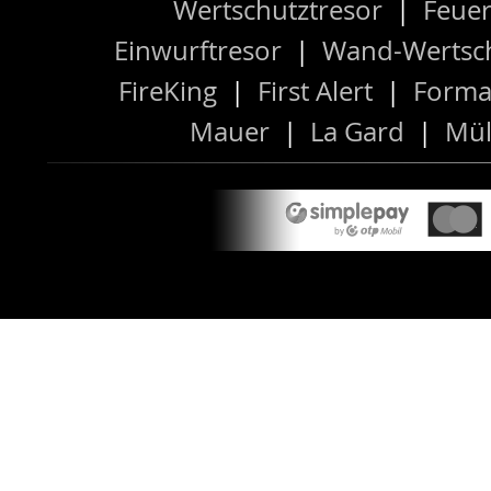
Wertschutztresor
|
Feuer
Einwurftresor
|
Wand-Wertsch
FireKing
|
First Alert
|
Forma
Mauer
|
La Gard
|
Mül