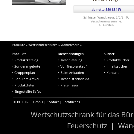
ab netto 559 834 Ft
Schlüssel-Wandtresor, 2/3/8mFt
Versicherungssumme.
16 Größen
Produkte
»
Wertschutzschränke
»
Wandtresore
»
Produkte
Dienstleistungen
Sucher
Produktkatalog
Tresorliefeung
Produktsucher
Sonderangebote
Vor Tresorankauf
Inhaltssucher
Gruppenplan
Beim Ankaufen
Kontakt
Populäre Artikel
Tresor ist schon da
Produktlisten
Preis-Tresor
Eingestellte Safes
© BITFORCE GmbH |
Kontakt
|
Rechtliches
Wertschutzschrank für das Bü
Feuerschutz
|
Wand