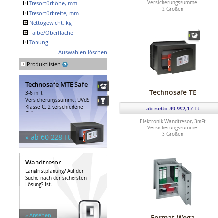
+
Tresortürhöhe, mm
Versicherungssumme.
2 Größen
+
Tresortürbreite, mm
+
Nettogewicht, kg
+
Farbe/Oberfläche
+
Tönung
blau
rot
dunkel
Auswahlen löschen
grau
hell
+
Produktlisten
Technosafe MTE Safe
Technosafe TE
3-6 mFt
Versicherungssumme, UVdS
Klasse C. 2 verschiedene
ab netto 49 992,17 Ft
Größen,...
Elektronik-Wandtresor, 3mFt
Versicherungssumme.
3 Größen
» ab 60 228 Ft
Wandtresor
Langfristplanung? Auf der
Suche nach der sichersten
Lösung? Ist...
» Ansehen
Format Wega