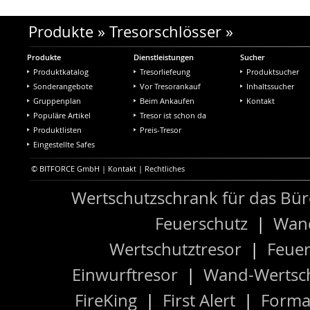
Produkte
»
Tresorschlösser
»
Produkte
Dienstleistungen
Sucher
Produktkatalog
Tresorliefeung
Produktsucher
Sonderangebote
Vor Tresorankauf
Inhaltssucher
Gruppenplan
Beim Ankaufen
Kontakt
Populäre Artikel
Tresor ist schon da
Produktlisten
Preis-Tresor
Eingestellte Safes
© BITFORCE GmbH |
Kontakt
|
Rechtliches
Wertschutzschrank für das Bü
Feuerschutz
|
Wand
Wertschutztresor
|
Feuer
Einwurftresor
|
Wand-Wertsch
FireKing
|
First Alert
|
Forma