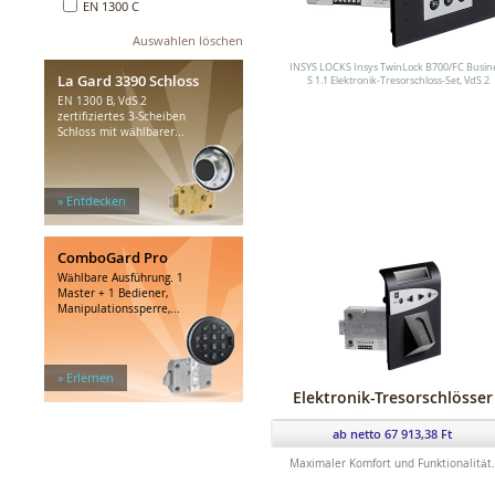
EN 1300 C
Tresorräume und -Türen
Auswahlen löschen
INSYS LOCKS Insys TwinLock B700/FC Busin
La Gard 3390 Schloss
S 1.1 Elektronik-Tresorschloss-Set, VdS 2
EN 1300 B, VdS 2
zertifiziertes 3-Scheiben
Schloss mit wählbarer...
» Entdecken
ComboGard Pro
Wählbare Ausführung. 1
Master + 1 Bediener,
Manipulationssperre,...
» Erlernen
Elektronik-Tresorschlösser
ab netto 67 913,38 Ft
Maximaler Komfort und Funktionalität.