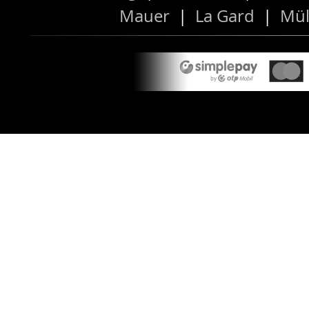
Mauer
|
La Gard
|
Mül