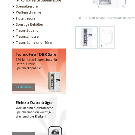
Kombinierte Datentresore
Spezialtresore
Waffenschränke
Hoteltresore
TECHNOFIRE 825TDE Feuerschutz-Datentre
Sonstige Behälter
Tresor-Zubehör
Tresorschlösser
Tresorräume und -Türen
TechnoFire TDBK Safe
120 Minuten Feuerschutz für
Daten. Große
Speicherkapazität....
» Erlernen
Elektro-Datenträger
Warum sind elektronische
Speichermedien wichtig?
Was sind die Risiken?