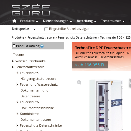
Produkte
Dienstleistungen
Bestellung
Tresorsucher
Nettopreise
|
Eingestellte Artikel anzeigen
Bruttopreise
Produkte
»
Feuerschutztresore
»
Feuerschutz-Datenschränke
»
Technosafe TDE
»
825
-
Produktkatalog
TechnoFire DPE Feuerschutztre
30 Minuten Feuerschutz für Papier. EN
Tresore
Aufbruchsklasse. Elektronikschloss.
Wertschutzschränke
» ab 196 055 Ft
Feuerschutztresore
Feuerschutz-
Hängeregistraturtresore
Feuer- und Wasserschutz
Dokumenten- und
Datentresore
Feuerschutz-
Dokumentenschränke
Kombinierte
Dokumententresore
Feuerschutz-Datenschränke