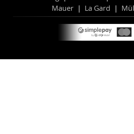
Mauer
|
La Gard
|
Mül