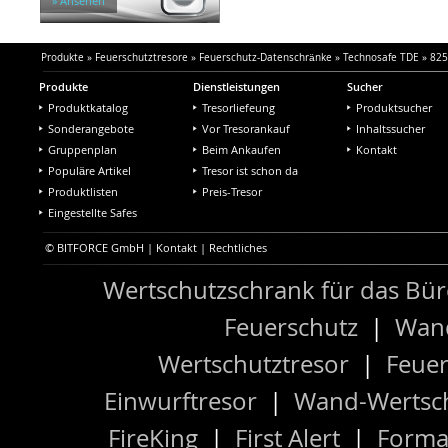
» Ansehen
Produkte
»
Feuerschutztresore
»
Feuerschutz-Datenschränke
»
Technosafe TDE
»
825
Produkte
Dienstleistungen
Sucher
Produktkatalog
Tresorliefeung
Produktsucher
Sonderangebote
Vor Tresorankauf
Inhaltssucher
Gruppenplan
Beim Ankaufen
Kontakt
Populäre Artikel
Tresor ist schon da
Produktlisten
Preis-Tresor
Eingestellte Safes
© BITFORCE GmbH |
Kontakt
|
Rechtliches
Wertschutzschrank für das Bü
Feuerschutz
|
Wand
Wertschutztresor
|
Feuer
Einwurftresor
|
Wand-Wertsch
FireKing
|
First Alert
|
Forma