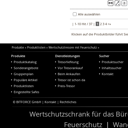
Alle auswählen
| 1-10 Hit / 37 |
1
2
3
4
>
»
Klicken auf die Produktbilder führt Si
Produkte
»
Produktlisten
»
Wertschutztresore mit Feuerschutz
»
Produkte
Dienstleistungen
Sucher
Produktkatalog
Tresorliefeung
Produktsucher
Sonderangebote
Vor Tresorankauf
Inhaltssucher
Gruppenplan
Beim Ankaufen
Kontakt
Populäre Artikel
Tresor ist schon da
Produktlisten
Preis-Tresor
Eingestellte Safes
© BITFORCE GmbH |
Kontakt
|
Rechtliches
Wertschutzschrank für das Bü
Feuerschutz
|
Wand