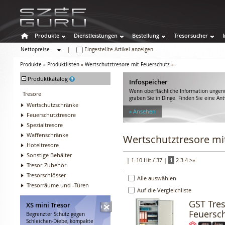
Produkte
Dienstleistungen
Bestellung
Tresorsucher
Nettopreise
|
Eingestellte Artikel anzeigen
Bruttopreise
Produkte
»
Produktlisten
»
Wertschutztresore mit Feuerschutz
»
-
Produktkatalog
Infospeicher
Wenn oberflächliche Information ungenü
Tresore
graben Sie in Dinge. Finden Sie eine An
Wertschutzschränke
» Ansehen
Feuerschutztresore
Spezialtresore
Waffenschränke
Wertschutztresore mi
Hoteltresore
Sonstige Behälter
| 1-10 Hit / 37 |
1
2
3
4
>
»
Tresor-Zubehör
Tresorschlösser
Alle auswählen
Tresorräume und -Türen
Auf die Vergleichliste
GST Tres
XS mini Tresor
Feuersc
Begrenzter Schutz gegen
Schleichen-Diebe, kompakte