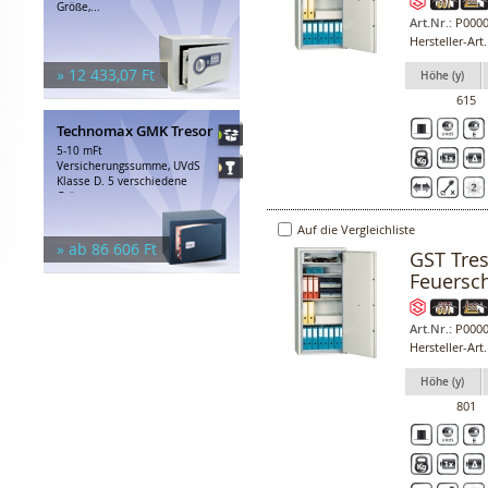
Größe,...
Art.Nr.:
P0000
Hersteller-Art
» 12 433,07 Ft
Höhe (y)
615
Technomax GMK Tresor
5-10 mFt
Versicherungssumme, UVdS
Klasse D. 5 verschiedene
Größen,...
Auf die Vergleichliste
» ab 86 606 Ft
GST Tres
Feuersc
Art.Nr.:
P0000
Hersteller-Art
Höhe (y)
801