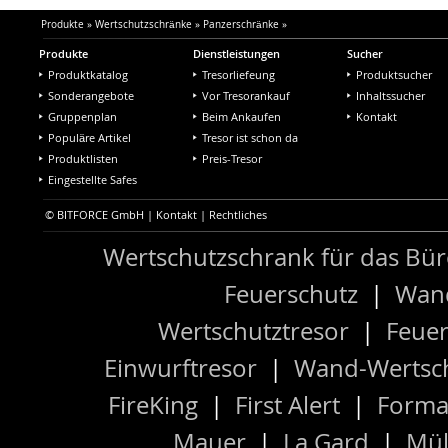
Produkte
»
Wertschutzschränke
»
Panzerschränke
»
Produkte
Dienstleistungen
Sucher
Produktkatalog
Tresorliefeung
Produktsucher
Sonderangebote
Vor Tresorankauf
Inhaltssucher
Gruppenplan
Beim Ankaufen
Kontakt
Populäre Artikel
Tresor ist schon da
Produktlisten
Preis-Tresor
Eingestellte Safes
© BITFORCE GmbH |
Kontakt
|
Rechtliches
Wertschutzschrank für das Bü
Feuerschutz
|
Wand
Wertschutztresor
|
Feuer
Einwurftresor
|
Wand-Wertsch
FireKing
|
First Alert
|
Forma
Mauer
|
La Gard
|
Mül