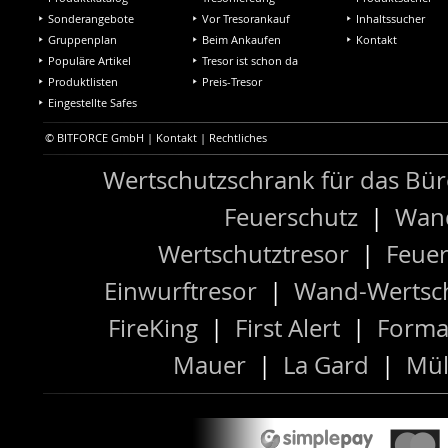
Sonderangebote
Vor Tresorankauf
Inhaltssucher
Gruppenplan
Beim Ankaufen
Kontakt
Populäre Artikel
Tresor ist schon da
Produktlisten
Preis-Tresor
Eingestellte Safes
© BITFORCE GmbH |
Kontakt
|
Rechtliches
Wertschutzschrank für das Bü
Feuerschutz
|
Wand
Wertschutztresor
|
Feuer
Einwurftresor
|
Wand-Wertsch
FireKing
|
First Alert
|
Forma
Mauer
|
La Gard
|
Mül