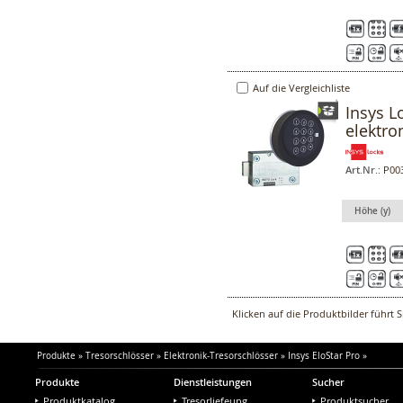
Auf die Vergleichliste
Insys L
elektro
Art.Nr.:
P00
Höhe (y)
Klicken auf die Produktbilder führt 
Produkte
»
Tresorschlösser
»
Elektronik-Tresorschlösser
»
Insys EloStar Pro
»
Produkte
Dienstleistungen
Sucher
Produktkatalog
Tresorliefeung
Produktsucher