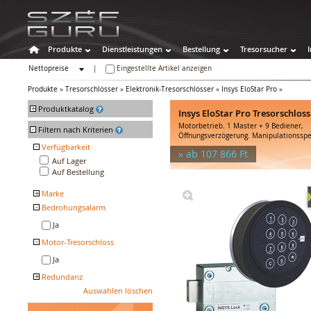
Produkte
Dienstleistungen
Bestellung
Tresorsucher
Nettopreise
|
Eingestellte Artikel anzeigen
Bruttopreise
Produkte
»
Tresorschlösser
»
Elektronik-Tresorschlösser
»
Insys EloStar Pro
»
+
Produktkatalog
Insys EloStar Pro Tresorschloss
Motorbetrieb. 1 Master + 9 Bediener,
-
Tresore
Filtern nach Kriterien
Öffnungsverzögerung. Manipulationsspe
Wertschutzschränke
-
Verfügbarkeit
» ab 107 866 Ft
Feuerschutztresore
Auf Lager
Auf Bestellung
Spezialtresore
Waffenschränke
+
Marke
Hoteltresore
-
Bedrohungsalarm
INSYS LOCKS
Sonstige Behälter
Ja
Tresor-Zubehör
-
Tresorschlösser
Motor-Tresorschloss
Schlüssel-Tresorschlösser
Ja
Kombinations-
+
Redundanz
Tresorschlösser
Auswahlen löschen
Nein
Elektronik-Tresorschlösser