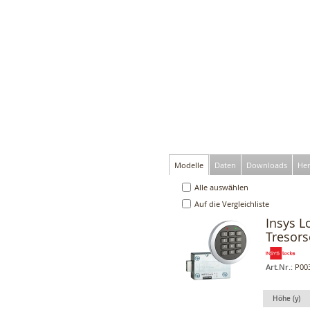
Modelle
Daten
Downloads
Her
Alle auswählen
Auf die Vergleichliste
Insys L
Tresors
Art.Nr.:
P00
Höhe (y)