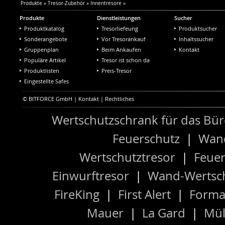
Produkte
»
Tresor-Zubehör
»
Innentresore
»
Produkte
Dienstleistungen
Sucher
Produktkatalog
Tresorliefeung
Produktsucher
Sonderangebote
Vor Tresorankauf
Inhaltssucher
Gruppenplan
Beim Ankaufen
Kontakt
Populäre Artikel
Tresor ist schon da
Produktlisten
Preis-Tresor
Eingestellte Safes
© BITFORCE GmbH |
Kontakt
|
Rechtliches
Wertschutzschrank für das Bü
Feuerschutz
|
Wand
Wertschutztresor
|
Feuer
Einwurftresor
|
Wand-Wertsch
FireKing
|
First Alert
|
Forma
Mauer
|
La Gard
|
Mül