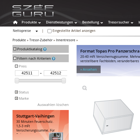
Produkte
Dienstleistungen
Bestellung
Tresorsucher
Nettopreise
|
Eingestellte Artikel anzeigen
Bruttopreise
Produkte
»
Tresor-Zubehör
»
Innentresore
»
+
Produktkatalog
Format Topas Pro Panzerschr
20-40 mFt Versichernugssumme. Mehrwa
-
Tresore
Filtern nach Kriterien
verstellbare Fachböden, veränderbares 
Wertschutzschränke
-
Preis
» Ansehen
Feuerschutztresore
Spezialtresore
Waffenschränke
Hoteltresore
+
Status
Sonstige Behälter
+
Marke
Auslaufende Produkte
Tresor-Zubehör
FORMAT
Auswahlen löschen
Fachböden
Innentresore
Stuttgart-Vaihingen
Tablare, Körbe
30 Minuten Feuerschutz.
1,5-3 mFt
Schubladen
Versicherungssumme. Für
Schubladeneinsätze
Dokumenten,...