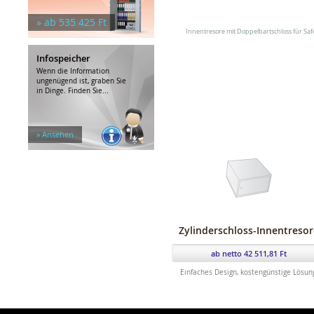
Hängeregistratur
Weiteres Zubehör
» ab 535 425 Ft
Tresorschlösser
Innentresore mit Doppelbartschloss für Saf
Tresorräume und -Türen
Infospeicher
Wenn die Information
ungenügend ist, graben Sie
in Dinge. Finden Sie...
» Ansehen
Zylinderschloss-Innentresor
ab netto 42 511,81 Ft
Einfaches Design, kostengünstige Lösun