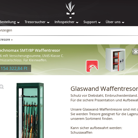
Bestellung
Tresorsucher
Infospeicher
Support
Über uns
 anzeigen
tresore
»
echnomax SMT/8P Waffentresor
-6 mFt Versicherungssumme, UVdS Klasse C.
chlüsselschloss. Für Kleinwaffen.
 154 322,84 Ft
Glaswand Waffentreso
Schutz vor Diebstahl, Einbruchwiderstand.
Für die sichere Präsentation und Aufbew
Unsere Glaswand-Waffentresore sind mit d
Sie werden Tresore geeignet für die Lage
unserem Sortiment finden.
Kann sicher aufbewahrt werden:
Schusswaffen