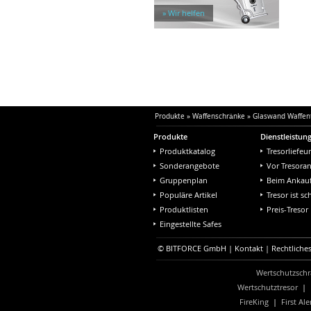
Tresorräume und -Türen
» Wir helfen
Produkte
»
Waffenschränke
»
Glaswand Waffen
Produkte
Dienstleistun
Produktkatalog
Tresorliefeu
Sonderangebote
Vor Tresora
Gruppenplan
Beim Ankau
Populäre Artikel
Tresor ist s
Produktlisten
Preis-Tresor
Eingestellte Safes
© BITFORCE GmbH |
Kontakt
|
Rechtliche
Wertschutzschr
Wertschutztresor
|
FireKing
|
First Ale