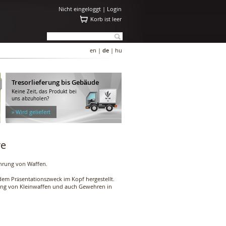
Nicht eingeloggt |
Login
Korb ist leer
en
|
de
|
hu
Tresorlieferung bis Gebäude
Keine Zeit, das Produkt bei
uns abzuholen?
» Wird geliefert
re
ahrung von Waffen.
em Präsentationszweck im Kopf hergestellt.
rung von Kleinwaffen und auch Gewehren in