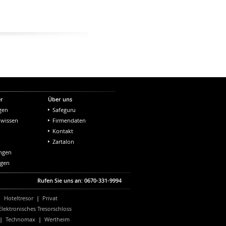
er
Über uns
gen
Safeguru
nwissen
Firmendaten
Kontakt
Zartalon
ungen
ngen
Rufen Sie uns an: 0670-331-9994
|
Hoteltresor
|
Privat
Elektronisches Tresorschloss
|
Technomax
|
Wertheim