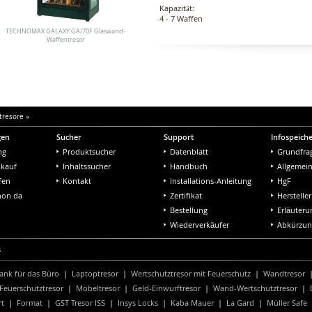
Kapazität:
4 - 7 Waffen
TECHNOMAX GALAXY GA/70F Glaswand-
Waffentresor
tresore
»
gen
Sucher
Support
Infospeich
ng
Produktsucher
Datenblatt
Grundfra
nkauf
Inhaltssucher
Handbuch
Allgemei
fen
Kontakt
Installations-Anleitung
HgF
chon da
Zertifikat
Hersteller
Bestellung
Erläuter
Wiederverkäufer
Abkürzu
s
ank für das Büro
|
Laptoptresor
|
Wertschutztresor mit Feuerschutz
|
Wandtresor
Feuerschutztresor
|
Möbeltresor
|
Geld-Einwurftresor
|
Wand-Wertschutztresor
|
rt
|
Format
|
GST Tresor ISS
|
Insys Locks
|
Kaba Mauer
|
La Gard
|
Müller Safe