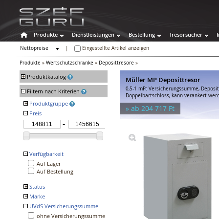
Produkte
Dienstleistungen
Bestellung
Tresorsucher
Nettopreise
|
Eingestellte Artikel anzeigen
Bruttopreise
Produkte
»
Wertschutzschränke
»
Deposittresore
»
+
Produktkatalog
Müller MP Deposittresor
0,5-1 mFt Versicherungssumme, Deposit
-
Tresore
Filtern nach Kriterien
Doppelbartschloss, kann verankert wer
Wertschutzschränke
+
Produktgruppe
» ab 204 717 Ft
Wandtresore
-
Preis
Müller MP
Müller MPE
Bodentresore
GST-ISS Peine
Stahlschränke
GST-ISS Göttingen
Möbeltresore
Technomax GTR
Panzerschränke
GST-ISS Flensburg
-
Verfügbarkeit
Salvus Siena DI
Deposittresore
Auf Lager
GST-ISS Lübeck
Superkassen
Auf Bestellung
Salvus Florence DII
Feuerschutztresore
GST-ISS Schwerin
+
Status
Spezialtresore
+
Marke
Populäre Artikel
Waffenschränke
Auslaufende Produkte
-
UVdS Versicherungssumme
GOLD
Hoteltresore
GST TRESOR ISS
ohne Versicherungssumme