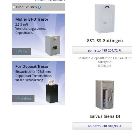
hell
+
Produktlisten
Müller ET-D Tresor
2,5-5 mFt
Versicherungssumme,
Depositfach,
Elektronikschloss,
GST-ISS Göttingen
Verzögerung.
ab netto 499 204,72 Ft
» Weiter
Schlüssel-Deposittresor, EN 14450 S2
Kategorie.
For Deposit Tresor
6 Größen
Einwurfschlitz 105x5 mm,
Doppelbart-Tresorschloss,
für die Verankerung...
» Ansehen
Salvus Siena DI
ab netto 818 818,90 Ft