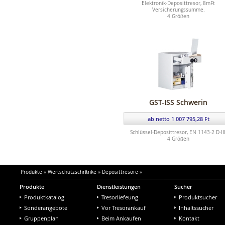
Elektronik-Deposittresor, 8mFt
Versicherungssumme.
4 Größen
GST-ISS Schwerin
ab netto 1 007 795,28 Ft
Schlüssel-Deposittresor, EN 1143-2 D-III
4 Größen
Produkte
»
Wertschutzschränke
»
Deposittresore
»
Produkte
Dienstleistungen
Sucher
Produktkatalog
Tresorliefeung
Produktsucher
Sonderangebote
Vor Tresorankauf
Inhaltssucher
Gruppenplan
Beim Ankaufen
Kontakt