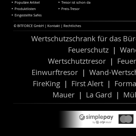
Populäre Artikel
Tresor ist schon da
Produktlisten
Preis-Tresor
Eingestellte Safes
© BITFORCE GmbH |
Kontakt
|
Rechtliches
Wertschutzschrank für das Bü
Feuerschutz
|
Wand
Wertschutztresor
|
Feuer
Einwurftresor
|
Wand-Wertsch
FireKing
|
First Alert
|
Forma
Mauer
|
La Gard
|
Mül