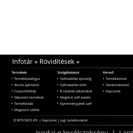
Infotár
»
Rövidítések
»
Termékek
Szolgáltatások
Kereső
Termékkatalógus
Széfszállítás épületig
Termékkereső
Akciós ajánlatok
Széfvásárlás előtt
Tartalomkereső
Csoporttérkép
A vásárlás alkalmával
Kapcsolat
Népszerű termékek
Meglévő széf esetén
Terméklisták
Nyereményjáték széf
Megszűnt széfek
© BITFORCE Kft. |
Kapcsolat
|
Jogi nyilatkozatok
Irodai páncélszekrény
|
Lapt