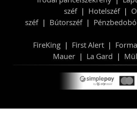
széf
|
Hotelszéf
|
O
széf
|
Bútorszéf
|
Pénzbedobós
FireKing
|
First Alert
|
Forma
Mauer
|
La Gard
|
Mül