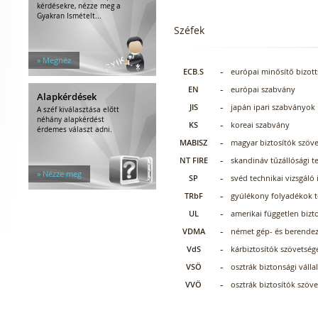
kérdésekre, nézze meg a
Gyakran Ismételt...
Széfek
» Megnéz
-
ECB.S
európai minősítő bizott
-
EN
európai szabvány
Alapkérdések
-
JIS
japán ipari szabványok
A széf kiválasztása előtt
néhány alapkérdést
-
KS
koreai szabvány
érdemes választ adni.
-
MABISZ
magyar biztosítók szöv
-
NT FIRE
skandináv tűzállósági te
» Nézze meg
-
SP
svéd technikai vizsgáló 
-
TRbF
gyúlékony folyadékok te
-
UL
amerikai független bizto
-
VDMA
német gép- és berendez
-
VdS
kárbiztosítók szövetség
-
VSÖ
osztrák biztonsági váll
-
VVÖ
osztrák biztosítók szöv