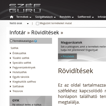
Termékek
Szolgáltatások
Rendelés
Széfkereső
Infotá
Nettó árak
|
Megszűnt termékeket mutat
Bruttó árak
Infotár
»
Rövidítések
»
-
Termékkatalógus
Magyarázatok
Sok a piktogram, amit a termékek melle
Széfek
tudja mit jelentenek? Eligazítjuk!
Értékszéfek
» Részletek
Tűzálló széfek
Speciális széfek
Fegyverszekrények
Rövidítések
Hotelszéfek
Egyéb tárolók
Kiegészítők széfhez
Ez az oldal tartalmazz
Széfzárak
széfekhez kapcsolódó r
Trezorok
honlapon található te
GYIK
megtalálja.
Ha választ keres a tipikus