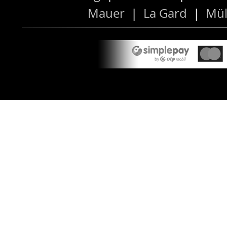
Mauer
|
La Gard
|
Mül