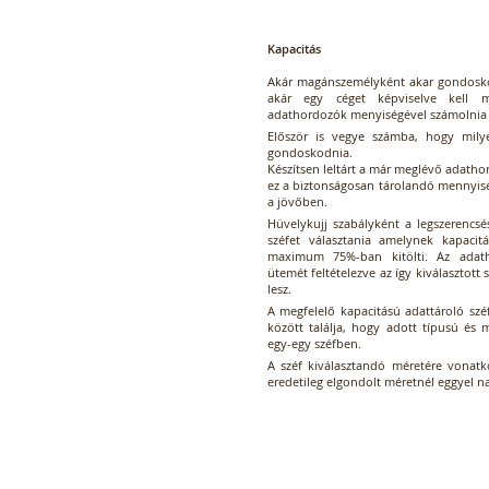
Kapacitás
Akár magánszemélyként akar gondosko
akár egy céget képviselve kell m
adathordozók menyiségével számolnia 
Először is vegye számba, hogy milye
gondoskodnia.
Készítsen leltárt a már meglévő adath
ez a biztonságosan tárolandó mennyis
a jövőben.
Hüvelykujj szabályként a legszerencsé
széfet választania amelynek kapacit
maximum 75%-ban kitölti. Az adat
ütemét feltételezve az így kiválasztott
lesz.
A megfelelő kapacitású adattároló szé
között találja, hogy adott típusú és
egy-egy széfben.
A széf kiválasztandó méretére vonatk
eredetileg elgondolt méretnél eggyel na