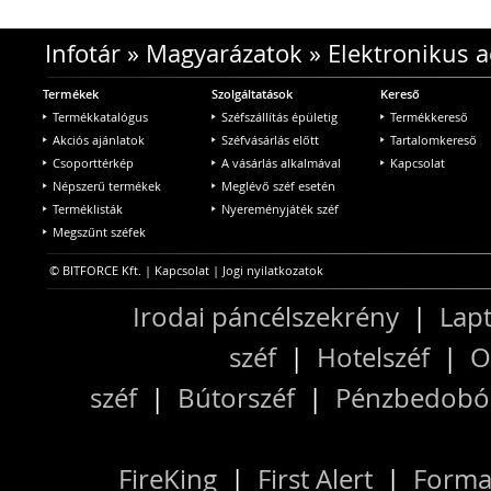
Infotár
»
Magyarázatok
»
Elektronikus 
Termékek
Szolgáltatások
Kereső
Termékkatalógus
Széfszállítás épületig
Termékkereső
Akciós ajánlatok
Széfvásárlás előtt
Tartalomkereső
Csoporttérkép
A vásárlás alkalmával
Kapcsolat
Népszerű termékek
Meglévő széf esetén
Terméklisták
Nyereményjáték széf
Megszűnt széfek
© BITFORCE Kft. |
Kapcsolat
|
Jogi nyilatkozatok
Irodai páncélszekrény
|
Lapt
széf
|
Hotelszéf
|
O
széf
|
Bútorszéf
|
Pénzbedobós
FireKing
|
First Alert
|
Forma