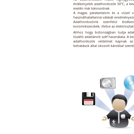
érzékenyebb adathordozók 50°C, a kev
esetén már károsodnak.
A magas páratartalom és a vízzel v
használhatatlanná válását eredményezi
Adathordozóink ezenfelül érzé
koromrészecskék, illetve az elektroszt
Ahhoz hogy biztonságban tudja ada
tűzálló adattároló széf használata. A be
adathordozók védelmet kapnak az i
behatások által okozott károkkal szem