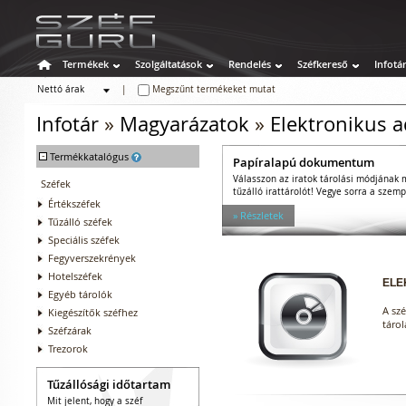
Termékek
Szolgáltatások
Rendelés
Széfkereső
Infotá
Nettó árak
|
Megszűnt termékeket mutat
Bruttó árak
Infotár
»
Magyarázatok
»
Elektronikus 
-
Termékkatalógus
Papíralapú dokumentum
Válasszon az iratok tárolási módjának 
Széfek
tűzálló irattárolót! Vegye sorra a szem
Értékszéfek
» Részletek
Tűzálló széfek
Speciális széfek
Fegyverszekrények
Hotelszéfek
ELE
Egyéb tárolók
A sz
Kiegészítők széfhez
tárol
Széfzárak
Trezorok
Tűzállósági időtartam
Mit jelent, hogy a széf