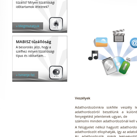
tűzálló? Milyen tűzállósági
időtartamok léteznek?
» Megmutatjuk
MABISZ tűzállóság
A besorolás jelzi, hogy a
széfhez milyen tűzállósági
típus és időtartam...
» Ismerje fel
Veszélyek
Adathordozóinkra sokféle veszély l
adathordozóról beszélünk a külön
fenyegetést jelentenek ugyan, de
számolni minden adathordozónál kell v
A felügyelet nélkül hagyott adathordo
adathordozót ellophatják, így az adato
Az adathordozók másik legnagyob