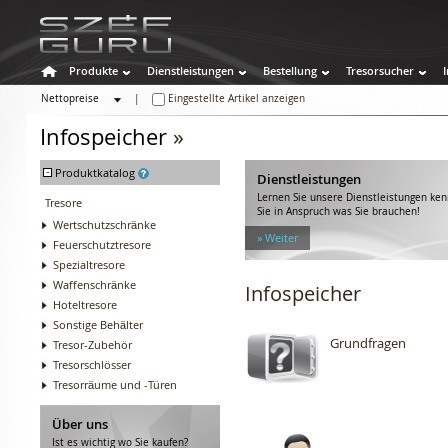
Produkte
Dienstleistungen
Bestellung
Tresorsucher
Nettopreise
|
Eingestellte Artikel anzeigen
Bruttopreise
Infospeicher
»
-
Produktkatalog
Dienstleistungen
Lernen Sie unsere Dienstleistungen k
Tresore
Sie in Anspruch was Sie brauchen!
Wertschutzschränke
» Weiter
Feuerschutztresore
Spezialtresore
Waffenschränke
Infospeicher
Hoteltresore
Sonstige Behälter
Grundfragen
Tresor-Zubehör
Tresorschlösser
Tresorräume und -Türen
Über uns
Ist es wichtig wo Sie kaufen?