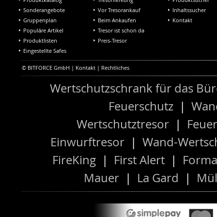
Sonderangebote
Vor Tresorankauf
Inhaltssucher
Gruppenplan
Beim Ankaufen
Kontakt
Populäre Artikel
Tresor ist schon da
Produktlisten
Preis-Tresor
Eingestellte Safes
© BITFORCE GmbH |
Kontakt
|
Rechtliches
Wertschutzschrank für das Bü
Feuerschutz
|
Wand
Wertschutztresor
|
Feuer
Einwurftresor
|
Wand-Wertsch
FireKing
|
First Alert
|
Forma
Mauer
|
La Gard
|
Mül