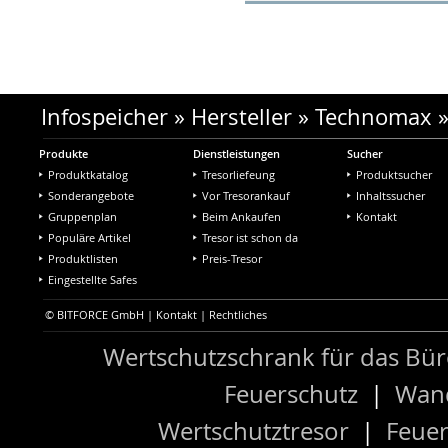
Infospeicher
»
Hersteller
»
Technomax
Produkte
Dienstleistungen
Sucher
Produktkatalog
Tresorliefeung
Produktsucher
Sonderangebote
Vor Tresorankauf
Inhaltssucher
Gruppenplan
Beim Ankaufen
Kontakt
Populäre Artikel
Tresor ist schon da
Produktlisten
Preis-Tresor
Eingestellte Safes
© BITFORCE GmbH |
Kontakt
|
Rechtliches
Wertschutzschrank für das Bü
Feuerschutz
|
Wand
Wertschutztresor
|
Feuer