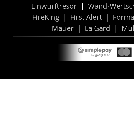
Einwurftresor
|
Wand-Wertsch
FireKing
|
First Alert
|
Forma
Mauer
|
La Gard
|
Mül