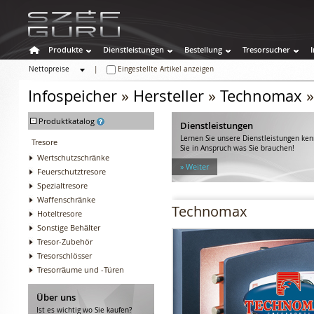
Produkte
Dienstleistungen
Bestellung
Tresorsucher
Nettopreise
|
Eingestellte Artikel anzeigen
Bruttopreise
Infospeicher
»
Hersteller
»
Technomax
-
Produktkatalog
Dienstleistungen
Lernen Sie unsere Dienstleistungen k
Tresore
Sie in Anspruch was Sie brauchen!
Wertschutzschränke
» Weiter
Feuerschutztresore
Spezialtresore
Waffenschränke
Technomax
Hoteltresore
Sonstige Behälter
Tresor-Zubehör
Tresorschlösser
Tresorräume und -Türen
Über uns
Ist es wichtig wo Sie kaufen?