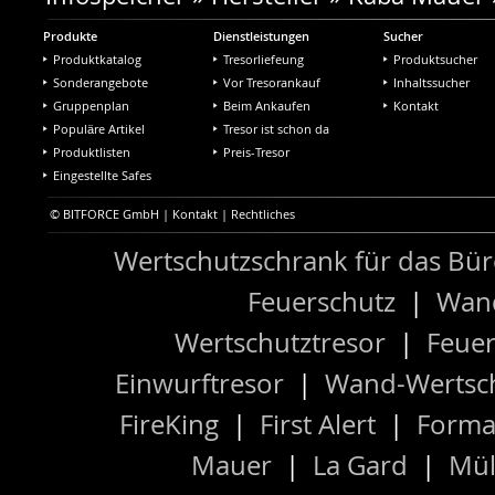
Produkte
Dienstleistungen
Sucher
Produktkatalog
Tresorliefeung
Produktsucher
Sonderangebote
Vor Tresorankauf
Inhaltssucher
Gruppenplan
Beim Ankaufen
Kontakt
Populäre Artikel
Tresor ist schon da
Produktlisten
Preis-Tresor
Eingestellte Safes
© BITFORCE GmbH |
Kontakt
|
Rechtliches
Wertschutzschrank für das Bü
Feuerschutz
|
Wand
Wertschutztresor
|
Feuer
Einwurftresor
|
Wand-Wertsch
FireKing
|
First Alert
|
Forma
Mauer
|
La Gard
|
Mül