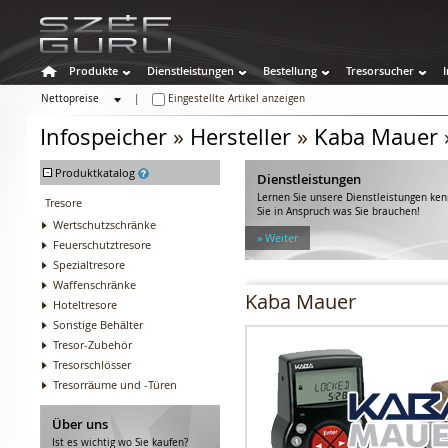
Produkte
Dienstleistungen
Bestellung
Tresorsucher
Nettopreise
|
Eingestellte Artikel anzeigen
Bruttopreise
Infospeicher
»
Hersteller
»
Kaba Mauer
-
Produktkatalog
Dienstleistungen
Lernen Sie unsere Dienstleistungen k
Tresore
Sie in Anspruch was Sie brauchen!
Wertschutzschränke
» Weiter
Feuerschutztresore
Spezialtresore
Waffenschränke
Kaba Mauer
Hoteltresore
Sonstige Behälter
Tresor-Zubehör
Tresorschlösser
Tresorräume und -Türen
Über uns
Ist es wichtig wo Sie kaufen?