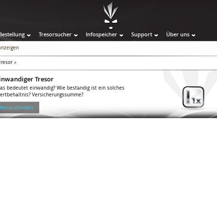
Bestellung
Tresorsucher
Infospeicher
Support
Über uns
 anzeigen
resor
»
inwandiger Tresor
as bedeutet einwandig? Wie beständig ist ein solches
ertbehältnis? Versicherungssumme?
 Herausfinden