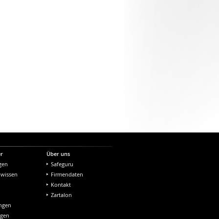
er
Über uns
gen
Safeguru
nwissen
Firmendaten
Kontakt
Zartalon
ungen
ngen