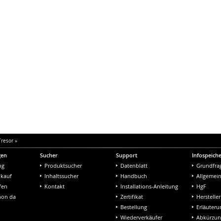
resor
»
gen
Sucher
Support
Infospeich
ng
Produktsucher
Datenblatt
Grundfra
nkauf
Inhaltssucher
Handbuch
Allgemei
fen
Kontakt
Installations-Anleitung
HgF
chon da
Zertifikat
Hersteller
Bestellung
Erläuter
Wiederverkäufer
Abkürzu