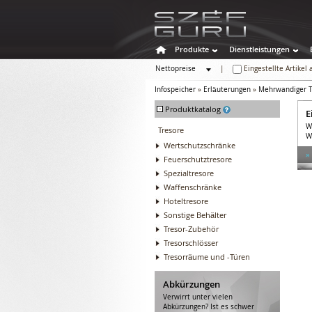
Produkte
Dienstleistungen
Nettopreise
|
Eingestellte Artikel
Bruttopreise
Infospeicher
»
Erläuterungen
»
Mehrwandiger T
-
Produktkatalog
E
W
Tresore
W
Wertschutzschränke
»
Feuerschutztresore
Spezialtresore
Waffenschränke
Hoteltresore
Sonstige Behälter
Tresor-Zubehör
Tresorschlösser
Tresorräume und -Türen
Abkürzungen
Verwirrt unter vielen
Abkürzungen? Ist es schwer