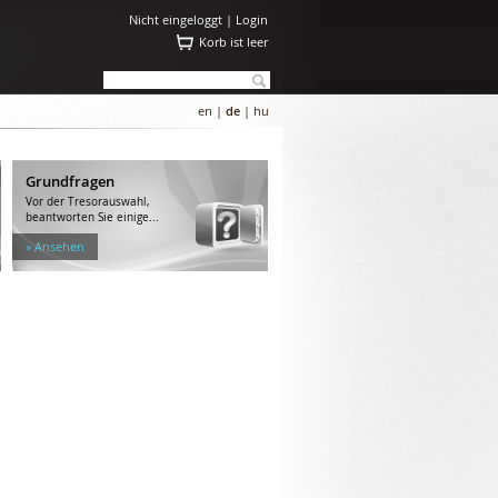
Nicht eingeloggt |
Login
Korb ist leer
en
|
de
|
hu
Grundfragen
Vor der Tresorauswahl,
beantworten Sie einige...
» Ansehen