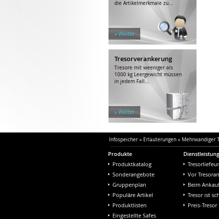
die Artikelmerkmale zu...
» Weiter
Tresorverankerung
Tresore mit weeniger als
1000 kg Leergewicht müssen
in jedem Fall...
» Weiter
Infospeicher
»
Erläuterungen
»
Mehrwandiger T
Produkte
Dienstleistun
Produktkatalog
Tresorliefeu
Sonderangebote
Vor Tresora
Gruppenplan
Beim Ankau
Populäre Artikel
Tresor ist s
Produktlisten
Preis-Tresor
Eingestellte Safes