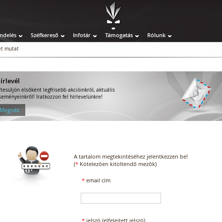
ndelés
Széfkereső
Infotár
Támogatás
Rólunk
t mutat
írlevél
rtesüljön elsőként legfrisebb akcióinkról, aktuális
seményeinkről! Iratkozzon fel hírlevelünkre!
 Megnéz
A tartalom megtekintéséhez jelentkezzen be!
(
*
Kötelezően kitöltendő mezők)
*
email cím
*
jelszó
(elfelejtett jelszó)