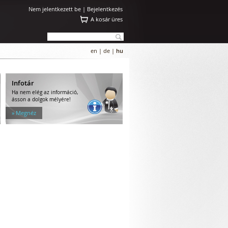
Nem jelentkezett be |
Bejelentkezés
A kosár üres
en
|
de
|
hu
Infotár
Ha nem elég az információ,
ásson a dolgok mélyére!
» Megnéz