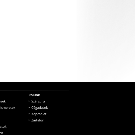
Rólunk
ések
Széfguru
 ismeretek
Cégadatok
Kapcsolat
Zártalon
atok
ek