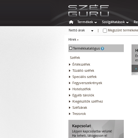
Termékek
Szolgáltatások
Re
Nettó árak
|
Megszűnt termékeke
Bruttó árak
Hírek
»
-
Termékkatalógus
H
É
Széfek
e
Értékszéfek
»
Tűzálló széfek
Speciális széfek
Fegyverszekrények
Hotelszéfek
Egyéb tárolók
Kiegészítők széfhez
Széfzárak
Trezorok
Kapcsolat
Lépjen kapcsolatba velünk!
Ha teheti, látogasson el