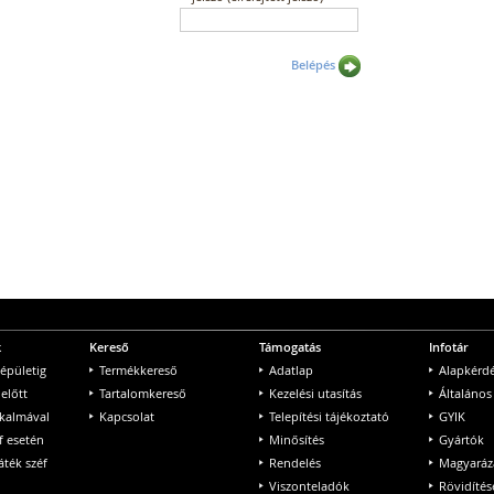
Belépés
k
Kereső
Támogatás
Infotár
 épületig
Termékkereső
Adatlap
Alapkérd
 előtt
Tartalomkereső
Kezelési utasítás
Általános
lkalmával
Kapcsolat
Telepítési tájékoztató
GYIK
f esetén
Minősítés
Gyártók
ték széf
Rendelés
Magyaráz
Viszonteladók
Rövidítés