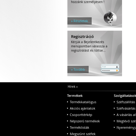
hozzánk személyesen !
» Részletek
Regisztráció
Kérjük a Bejelentkezés
menüpontban válassza a
regisztrálást és töltse...
» Tovább
Hírek
»
Termékek
Szolgáltatáso
Termékkatalógus
Széfszállítás
Akciós ajánlatok
Széfvásárlás
Csoporttérkép
A vásárlás a
Népszerű termékek
Meglévő szé
Terméklisták
Nyereményjá
Megszűnt széfek