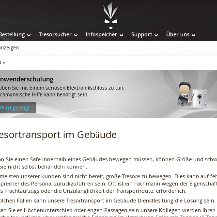
Bestellung
Tresorsucher
Infospeicher
Support
Über uns
 anzeigen
e
»
nwenderschulung
aben Sie mit einem seriösen Elektronikschloss zu tun,
achmännische Hilfe kann benötigt sein.
 Wird gezeigt
esortransport im Gebäude
n Sie einen Safe innerhalb eines Gebäudes bewegen müssen, können Größe und schwer
 Sie nicht selbst behandeln können.
 meisten unserer Kunden sind nicht bereit, große Tresore zu bewegen. Dies kann auf f
sprechendes Personal zurückzuführen sein. Oft ist ein Fachmann wegen der Eigenschaft
s Frachtaufzugs oder die Unzulänglichkeit der Transportroute, erforderlich.
solchen Fällen kann unsere Tresortransport im Gebäude Dienstlesitung die Lösung sein.
sen Sie es Höchenunterschied oder engen Passagen sein unsere Kollegen werden Ihren 