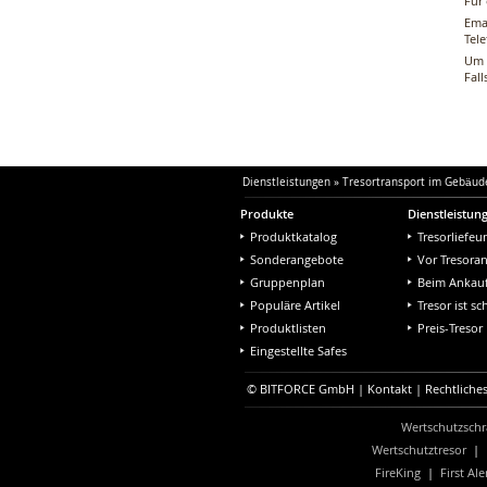
Für
Ema
Tel
Um 
Fall
Dienstleistungen
»
Tresortransport im Gebäud
Produkte
Dienstleistun
Produktkatalog
Tresorliefeu
Sonderangebote
Vor Tresora
Gruppenplan
Beim Ankau
Populäre Artikel
Tresor ist s
Produktlisten
Preis-Tresor
Eingestellte Safes
© BITFORCE GmbH |
Kontakt
|
Rechtliche
Wertschutzschr
Wertschutztresor
|
FireKing
|
First Ale