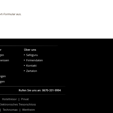
rt-Formular aus.
er
Über uns
gen
Safeguru
nwissen
Firmendaten
Kontakt
Zartalon
ungen
ngen
Rufen Sie uns an: 0670-331-9994
|
Hoteltresor
|
Privat
Elektronisches Tresorschloss
|
Technomax
|
Wertheim