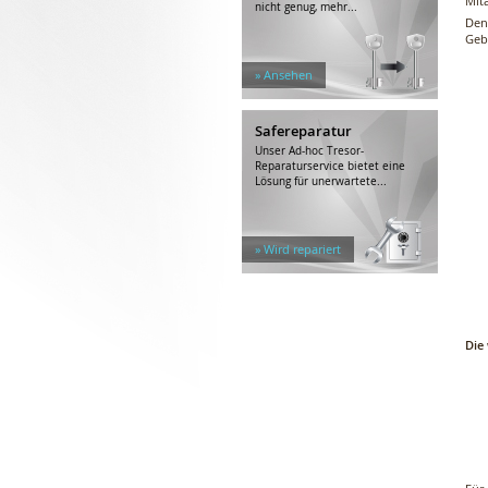
Mit
nicht genug, mehr...
Den
Geb
» Ansehen
Safereparatur
Unser Ad-hoc Tresor-
Reparaturservice bietet eine
Lösung für unerwartete...
» Wird repariert
Die