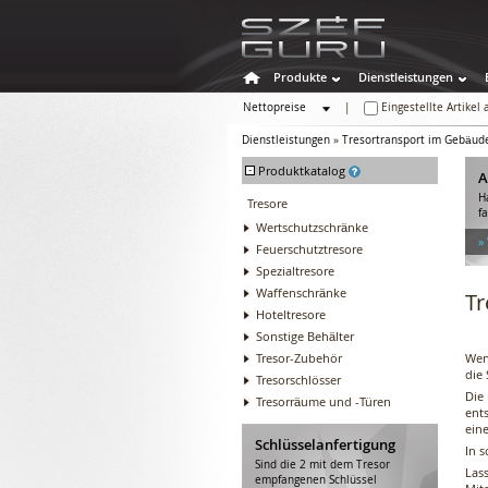
Produkte
Dienstleistungen
Nettopreise
|
Eingestellte Artikel
Bruttopreise
Dienstleistungen
»
Tresortransport im Gebäud
-
Produktkatalog
A
H
Tresore
f
Wertschutzschränke
»
Feuerschutztresore
Spezialtresore
Waffenschränke
Tr
Hoteltresore
Sonstige Behälter
Tresor-Zubehör
Wen
die
Tresorschlösser
Die
Tresorräume und -Türen
ent
eine
Schlüsselanfertigung
In 
Sind die 2 mit dem Tresor
Las
empfangenen Schlüssel