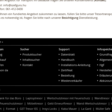
 ein Angebot für Transport im Gebäude fragen Sie unseren Kundendienst (
Kontakt
):
il: info@szefguru.hu
efon: 061-412-0430
Ihnen ein fundiertes Angebot zukommen zu lassen, füllen Sie bitte unser Tresortranspo
s es notwendig ist, fragen Sie bitte nach unserer
Besichtigung
Dienstleistung.
e
»
gen
Sucher
Support
Infospeich
ng
Produktsucher
Datenblatt
Grundfra
nkauf
Inhaltssucher
Handbuch
Allgemei
fen
Kontakt
Installations-Anleitung
HgF
chon da
Zertifikat
Hersteller
Bestellung
Erläuter
Wiederverkäufer
Abkürzu
s
ank für das Büro
|
Laptoptresor
|
Wertschutztresor mit Feuerschutz
|
Wandtresor
Feuerschutztresor
|
Möbeltresor
|
Geld-Einwurftresor
|
Wand-Wertschutztresor
|
rt
|
Format
|
GST Tresor ISS
|
Insys Locks
|
Kaba Mauer
|
La Gard
|
Müller Safe