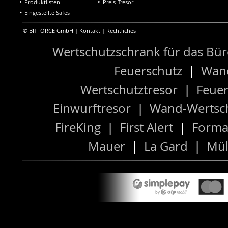
Produktlisten
Preis-Tresor
Eingestellte Safes
© BITFORCE GmbH |
Kontakt
|
Rechtliches
Wertschutzschrank für das Bü
Feuerschutz
|
Wand
Wertschutztresor
|
Feuer
Einwurftresor
|
Wand-Wertsch
FireKing
|
First Alert
|
Forma
Mauer
|
La Gard
|
Mül