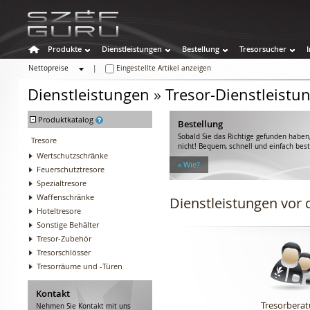
Produkte
Dienstleistungen
Bestellung
Tresorsucher
Nettopreise
|
Eingestellte Artikel anzeigen
Bruttopreise
Dienstleistungen
»
Tresor-Dienstleistu
-
Produktkatalog
Bestellung
Sobald Sie das Richtige gefunden haben,
Tresore
nicht! Bequem, schnell und einfach best
Wertschutzschränke
» Wie?
Feuerschutztresore
Spezialtresore
Waffenschränke
Dienstleistungen vor
Hoteltresore
Sonstige Behälter
Tresor-Zubehör
Tresorschlösser
Tresorräume und -Türen
Kontakt
Tresorbera
Nehmen Sie Kontakt mit uns