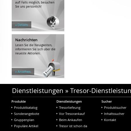
auf! Falls möglich, besuchen
Sie uns persönlich!
» Details
Nachrichten
Lesen Sie die Neuigkeiten,
informieren Sie sich über die
neueste Aktionen.
» Ansehen
Dienstleistungen
»
Tresor-Dienstleistu
Produkte
Dienstleistungen
Sucher
Produktkatalog
Tresorliefeung
Produktsucher
Sonderangebote
Vor Tresorankauf
Inhaltssucher
Gruppenplan
Beim Ankaufen
Kontakt
Populäre Artikel
Tresor ist schon da