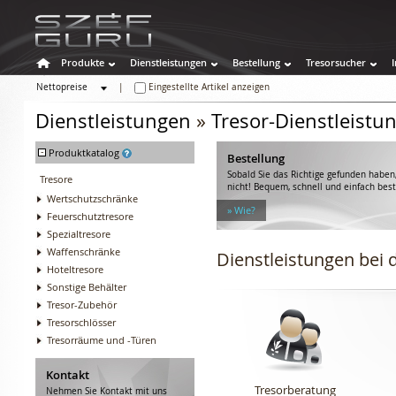
Produkte
Dienstleistungen
Bestellung
Tresorsucher
Nettopreise
|
Eingestellte Artikel anzeigen
Bruttopreise
Dienstleistungen
»
Tresor-Dienstleistu
-
Produktkatalog
Bestellung
Sobald Sie das Richtige gefunden haben,
Tresore
nicht! Bequem, schnell und einfach best
Wertschutzschränke
» Wie?
Feuerschutztresore
Spezialtresore
Waffenschränke
Dienstleistungen bei
Hoteltresore
Sonstige Behälter
Tresor-Zubehör
Tresorschlösser
Tresorräume und -Türen
Kontakt
Tresorberatung
Nehmen Sie Kontakt mit uns