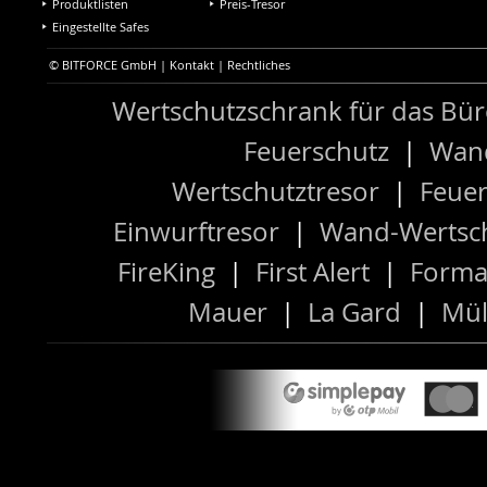
Produktlisten
Preis-Tresor
Eingestellte Safes
© BITFORCE GmbH |
Kontakt
|
Rechtliches
Wertschutzschrank für das Bü
Feuerschutz
|
Wand
Wertschutztresor
|
Feuer
Einwurftresor
|
Wand-Wertsch
FireKing
|
First Alert
|
Forma
Mauer
|
La Gard
|
Mül