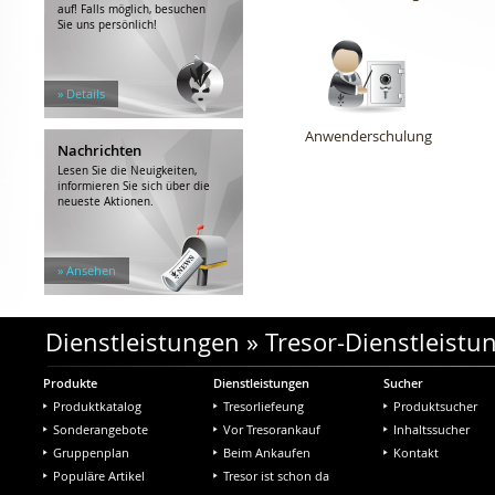
auf! Falls möglich, besuchen
Sie uns persönlich!
» Details
Anwenderschulung
Nachrichten
Lesen Sie die Neuigkeiten,
informieren Sie sich über die
neueste Aktionen.
» Ansehen
Dienstleistungen
»
Tresor-Dienstleistu
Produkte
Dienstleistungen
Sucher
Produktkatalog
Tresorliefeung
Produktsucher
Sonderangebote
Vor Tresorankauf
Inhaltssucher
Gruppenplan
Beim Ankaufen
Kontakt
Populäre Artikel
Tresor ist schon da